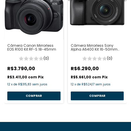
Câmera Canon Mirrorless
Câmera Mirrorless Sony
EOS R100 Kit RF-S 18-45mm
Alpha A6400 Kit 16-50mm
f/3.5-5.6 OSS
(0)
(0)
R$3.790,00
R$6.290,00
R$3.411,00
com
Pix
R$5.661,00
com
Pix
12
x
de
R$315,83
sem juros
12
x
de
R$524,17
sem juros