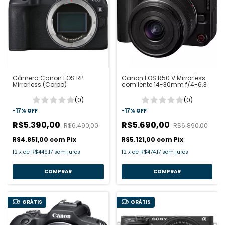
Câmera Canon EOS RP
Canon EOS R50 V Mirrorless
Mirrorless (Corpo)
com lente 14-30mm f/4-6.3
(0)
(0)
-
17
%
OFF
-
17
%
OFF
R$5.390,00
R$5.690,00
R$6.490,00
R$6.890,00
R$4.851,00
com
Pix
R$5.121,00
com
Pix
12
x
de
R$449,17
sem juros
12
x
de
R$474,17
sem juros
GRÁTIS
GRÁTIS