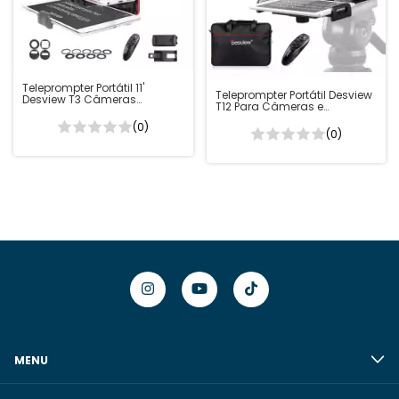
Teleprompter Portátil 11'
Teleprompter Portátil Desview
Desview T3 Câmeras
T12 Para Câmeras e
Smartphones e Tablets
Smartphones
(0)
(0)
MENU