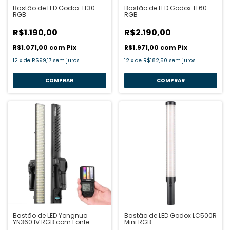
Bastão de LED Godox TL30
Bastão de LED Godox TL60
RGB
RGB
R$1.190,00
R$2.190,00
R$1.071,00
com
Pix
R$1.971,00
com
Pix
12
x
de
R$99,17
sem juros
12
x
de
R$182,50
sem juros
Bastão de LED Yongnuo
Bastão de LED Godox LC500R
YN360 IV RGB com Fonte
Mini RGB