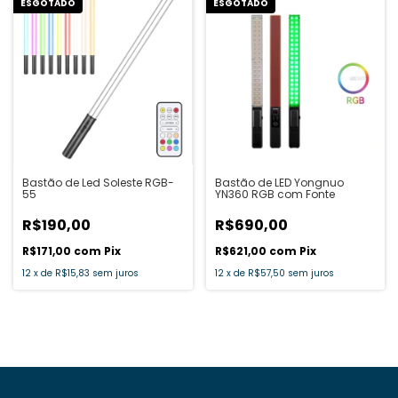
ESGOTADO
ESGOTADO
Bastão de Led Soleste RGB-
Bastão de LED Yongnuo
55
YN360 RGB com Fonte
R$190,00
R$690,00
R$171,00
com
Pix
R$621,00
com
Pix
12
x
de
R$15,83
sem juros
12
x
de
R$57,50
sem juros