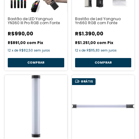
Bastão de LED Yongnuo
Bastão de Led Yongnuo
YN360 III Pro RGB com Fonte
Yn660 RGB com Fonte
R$990,00
R$1.390,00
R$891,00
com
Pix
R$1.251,00
com
Pix
12
x
de
R$82,50
sem juros
12
x
de
R$115,83
sem juros
GRÁTIS