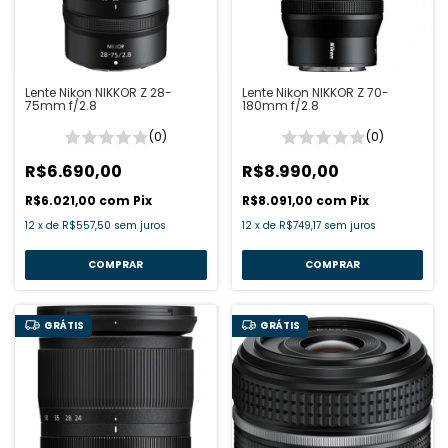
Lente Nikon NIKKOR Z 28-
Lente Nikon NIKKOR Z 70-
75mm f/2.8
180mm f/2.8
(0)
(0)
R$6.690,00
R$8.990,00
R$6.021,00
com
Pix
R$8.091,00
com
Pix
12
x
de
R$557,50
sem juros
12
x
de
R$749,17
sem juros
GRÁTIS
GRÁTIS