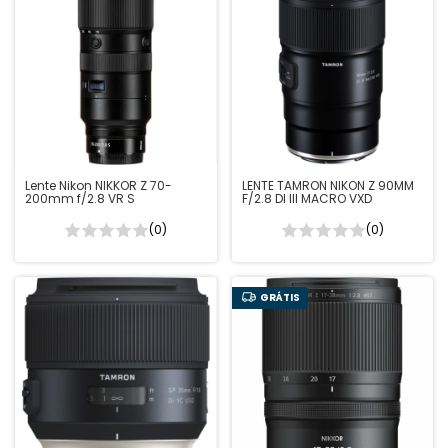
Lente Nikon NIKKOR Z 70-
LENTE TAMRON NIKON Z 90MM
200mm f/2.8 VR S
F/2.8 DI III MACRO VXD
(0)
(0)
GRÁTIS