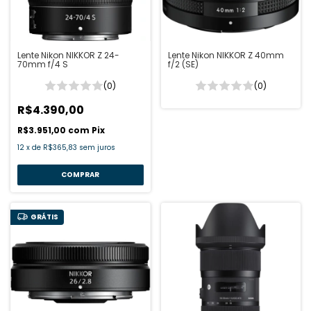
Lente Nikon NIKKOR Z 24-
Lente Nikon NIKKOR Z 40mm
70mm f/4 S
f/2 (SE)
(0)
(0)
R$4.390,00
R$3.951,00
com
Pix
12
x
de
R$365,83
sem juros
GRÁTIS