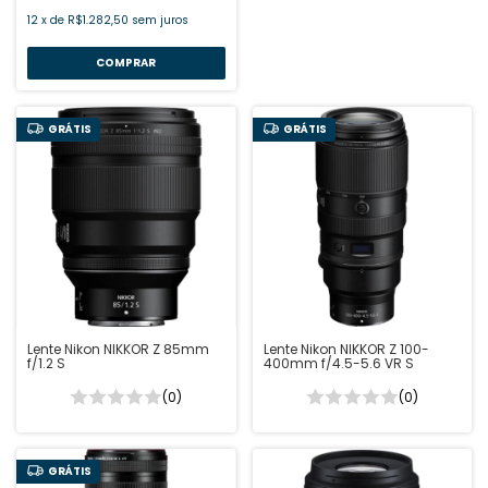
12
x
de
R$1.282,50
sem juros
GRÁTIS
GRÁTIS
Lente Nikon NIKKOR Z 85mm
Lente Nikon NIKKOR Z 100-
f/1.2 S
400mm f/4.5-5.6 VR S
(0)
(0)
GRÁTIS