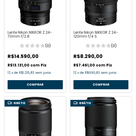
Lente Nikon NIKKOR Z 24-
Lente Nikon NIKKOR Z 24-
70mm f/2.8
120mm f/4 S
(0)
(0)
R$14.590,00
R$8.290,00
R$13.131,00
com
Pix
R$7.461,00
com
Pix
12
x
de
R$1.215,83
sem juros
12
x
de
R$690,83
sem juros
GRÁTIS
GRÁTIS