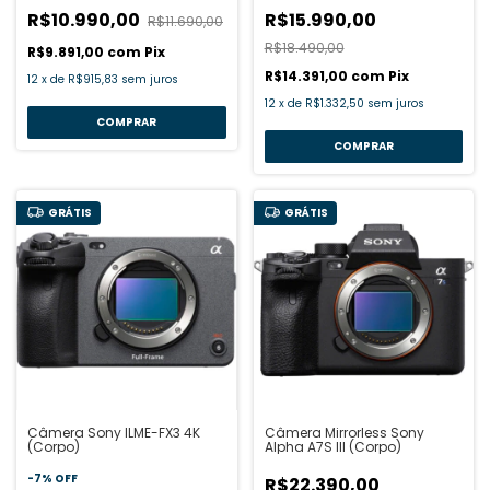
R$10.990,00
R$15.990,00
R$11.690,00
R$18.490,00
R$9.891,00
com
Pix
R$14.391,00
com
Pix
12
x
de
R$915,83
sem juros
12
x
de
R$1.332,50
sem juros
GRÁTIS
GRÁTIS
Câmera Sony ILME-FX3 4K
Câmera Mirrorless Sony
(Corpo)
Alpha A7S III (Corpo)
-
7
%
OFF
R$22.390,00