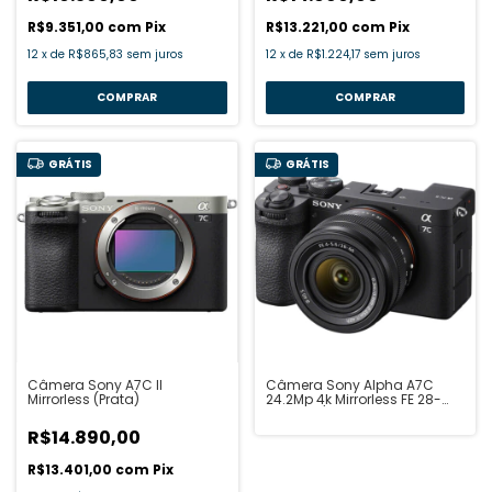
R$9.351,00
com
Pix
R$13.221,00
com
Pix
12
x
de
R$865,83
sem juros
12
x
de
R$1.224,17
sem juros
GRÁTIS
GRÁTIS
Câmera Sony A7C II
Câmera Sony Alpha A7C
Mirrorless (Prata)
24.2Mp 4k Mirrorless FE 28-
60mm f/4-5.6
R$14.890,00
R$13.401,00
com
Pix