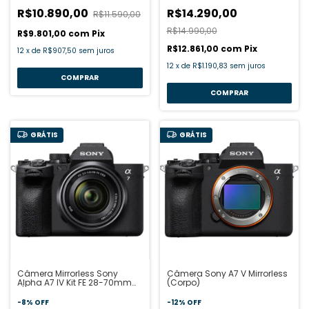
R$10.890,00
R$14.290,00
R$11.590,00
R$14.990,00
R$9.801,00
com
Pix
R$12.861,00
com
Pix
12
x
de
R$907,50
sem juros
12
x
de
R$1.190,83
sem juros
GRÁTIS
GRÁTIS
Câmera Mirrorless Sony
Câmera Sony A7 V Mirrorless
Alpha A7 IV Kit FE 28-70mm
(Corpo)
f/3.5-5.6 OSS
-
8
%
OFF
-
12
%
OFF