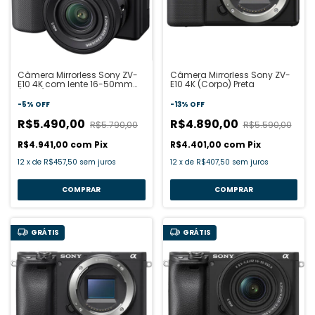
Câmera Mirrorless Sony ZV-
Câmera Mirrorless Sony ZV-
E10 4K com lente 16-50mm
E10 4K (Corpo) Preta
(Preta)
-
5
%
OFF
-
13
%
OFF
R$5.490,00
R$4.890,00
R$5.790,00
R$5.590,00
R$4.941,00
com
Pix
R$4.401,00
com
Pix
12
x
de
R$457,50
sem juros
12
x
de
R$407,50
sem juros
GRÁTIS
GRÁTIS