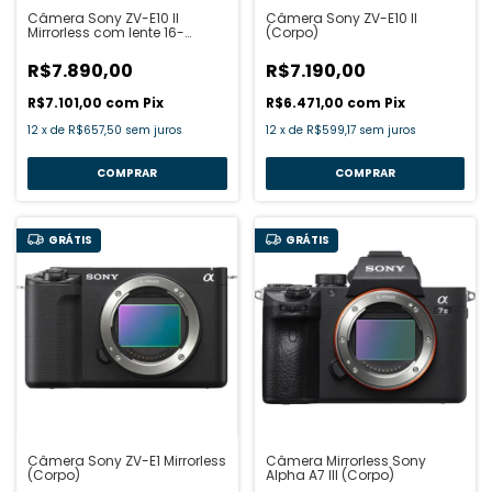
Câmera Sony ZV-E10 II
Câmera Sony ZV-E10 II
Mirrorless com lente 16-
(Corpo)
50mm
R$7.890,00
R$7.190,00
R$7.101,00
com
Pix
R$6.471,00
com
Pix
12
x
de
R$657,50
sem juros
12
x
de
R$599,17
sem juros
GRÁTIS
GRÁTIS
Câmera Sony ZV-E1 Mirrorless
Câmera Mirrorless Sony
(Corpo)
Alpha A7 III (Corpo)