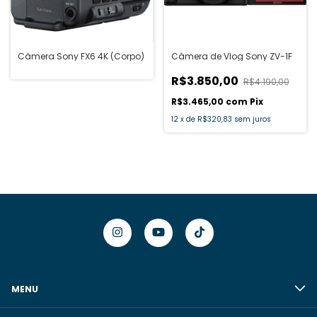
Câmera Sony FX6 4K (Corpo)
Câmera de Vlog Sony ZV-1F
R$3.850,00
R$4.190,00
R$3.465,00
com
Pix
12
x
de
R$320,83
sem juros
MENU