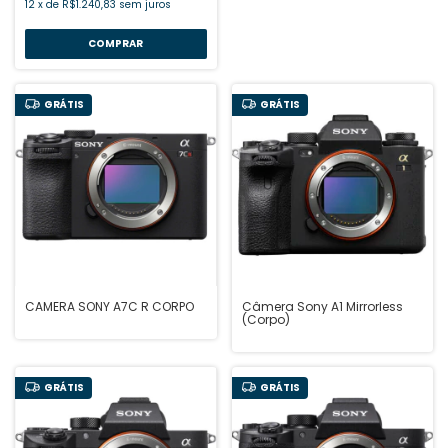
12
x
de
R$1.240,83
sem juros
GRÁTIS
GRÁTIS
CAMERA SONY A7C R CORPO
Câmera Sony A1 Mirrorless
(Corpo)
GRÁTIS
GRÁTIS