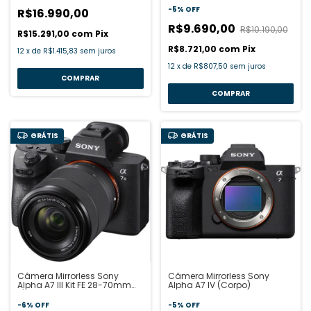
-
5
%
OFF
R$16.990,00
R$9.690,00
R$10.190,00
R$15.291,00
com
Pix
R$8.721,00
com
Pix
12
x
de
R$1.415,83
sem juros
12
x
de
R$807,50
sem juros
GRÁTIS
GRÁTIS
Câmera Mirrorless Sony
Câmera Mirrorless Sony
Alpha A7 III Kit FE 28-70mm
Alpha A7 IV (Corpo)
f/3.5-5.6 OSS
-
6
%
OFF
-
5
%
OFF