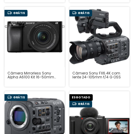
GRÁTIS
GRÁTIS
Câmera Mirrorless Sony
Câmera Sony FX6 4K com
Alpha A6100 Kit 16-50mm
lente 24-105mm f/4 G OSS
f/3.5-5.6 OSS
GRÁTIS
ESGOTADO
GRÁTIS