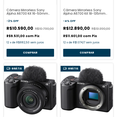
Câmera Mirrorless Sony
Câmera Mirrorless Sony
Alpha A6700 Kit 16-50mm
Alpha A6700 Kit 18-135mm
f/3.5-5.6 OSS
f/3.5-5.6 OSS
-
2
%
OFF
-
4
%
OFF
R$10.590,00
R$12.890,00
R$10.790,00
R$13.390,00
R$9.531,00
com
Pix
R$11.601,00
com
Pix
12
x
de
R$882,50
sem juros
12
x
de
R$1.074,17
sem juros
GRÁTIS
GRÁTIS