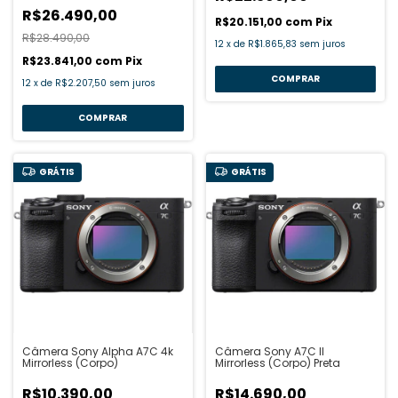
R$26.490,00
R$20.151,00
com
Pix
R$28.490,00
12
x
de
R$1.865,83
sem juros
R$23.841,00
com
Pix
12
x
de
R$2.207,50
sem juros
GRÁTIS
GRÁTIS
Câmera Sony Alpha A7C 4k
Câmera Sony A7C II
Mirrorless (Corpo)
Mirrorless (Corpo) Preta
R$10.390,00
R$14.690,00