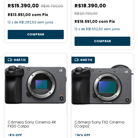
R$15.390,00
R$18.390,00
R$16.790,00
R$20.790,00
R$13.851,00
com
Pix
R$16.551,00
com
Pix
12
x
de
R$1.282,50
sem juros
12
x
de
R$1.532,50
sem juros
GRÁTIS
GRÁTIS
Câmera Sony Cinema 4K
Câmera Sony FX2 Cinema
FX30 Corpo
(Corpo)
-
6
%
OFF
-
14
%
OFF