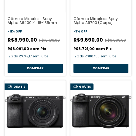
Câmera Mirrorless Sony
Câmera Mirrorless Sony
Alpha A6400 Kit 18-135mm
Alpha A6700 (Corpo)
f/3.5-5.6 OSS
-
11
%
OFF
-
3
%
OFF
R$8.990,00
R$9.690,00
R$10.130,00
R$9.990,00
R$8.091,00
com
Pix
R$8.721,00
com
Pix
12
x
de
R$749,17
sem juros
12
x
de
R$807,50
sem juros
GRÁTIS
GRÁTIS