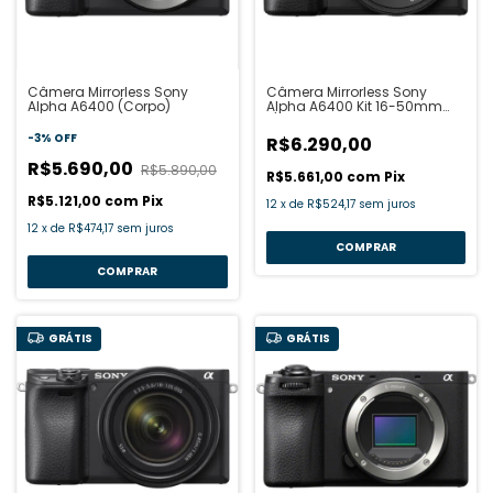
Câmera Mirrorless Sony
Câmera Mirrorless Sony
Alpha A6400 (Corpo)
Alpha A6400 Kit 16-50mm
f/3.5-5.6 OSS
-
3
%
OFF
R$6.290,00
R$5.690,00
R$5.890,00
R$5.661,00
com
Pix
R$5.121,00
com
Pix
12
x
de
R$524,17
sem juros
12
x
de
R$474,17
sem juros
GRÁTIS
GRÁTIS