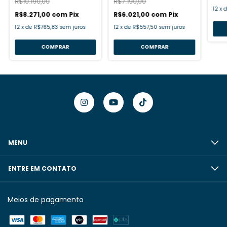
R$10.190,00
R$7.190,00
12
x
R$8.271,00
com
Pix
R$6.021,00
com
Pix
12
x
de
R$765,83
sem juros
12
x
de
R$557,50
sem juros
MENU
ENTRE EM CONTATO
Meios de pagamento