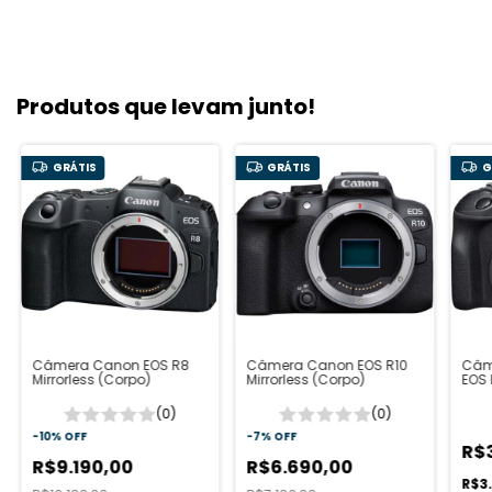
Produtos que levam junto!
GRÁTIS
GRÁTIS
G
Câmera Canon EOS R8
Câmera Canon EOS R10
Câme
Mirrorless (Corpo)
Mirrorless (Corpo)
EOS 
45
(0)
(0)
-
10
%
OFF
-
7
%
OFF
R$
R$9.190,00
R$6.690,00
R$3