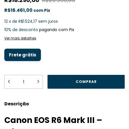
R$18.290,00
R$20.990,00
R$16.461,00
com
Pix
12
x
de
R$1.524,17
sem juros
10% de desconto
pagando com Pix
Ver mais detalhes
Frete grátis
Descrição
Canon EOS R6 Mark III –