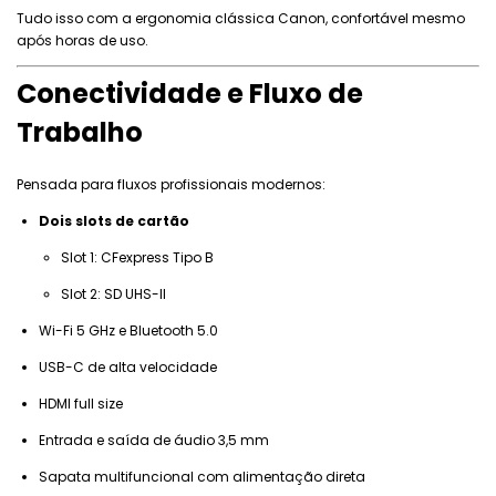
Tudo isso com a ergonomia clássica Canon, confortável mesmo
após horas de uso.
Conectividade e Fluxo de
Trabalho
Pensada para fluxos profissionais modernos:
Dois slots de cartão
Slot 1: CFexpress Tipo B
Slot 2: SD UHS-II
Wi-Fi 5 GHz e Bluetooth 5.0
USB-C de alta velocidade
HDMI full size
Entrada e saída de áudio 3,5 mm
Sapata multifuncional com alimentação direta