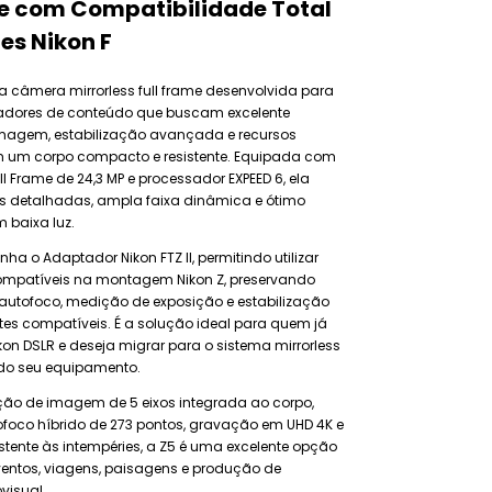
me com Compatibilidade Total
es Nikon F
a câmera mirrorless full frame desenvolvida para
riadores de conteúdo que buscam excelente
magem, estabilização avançada e recursos
em um corpo compacto e resistente. Equipada com
l Frame de 24,3 MP e processador EXPEED 6, ela
s detalhadas, ampla faixa dinâmica e ótimo
baixa luz.
ha o Adaptador Nikon FTZ II, permitindo utilizar
compatíveis na montagem Nikon Z, preservando
autofoco, medição de exposição e estabilização
tes compatíveis. É a solução ideal para quem já
ikon DSLR e deseja migrar para o sistema mirrorless
do seu equipamento.
ção de imagem de 5 eixos integrada ao corpo,
foco híbrido de 273 pontos, gravação em UHD 4K e
stente às intempéries, a Z5 é uma excelente opção
eventos, viagens, paisagens e produção de
visual.