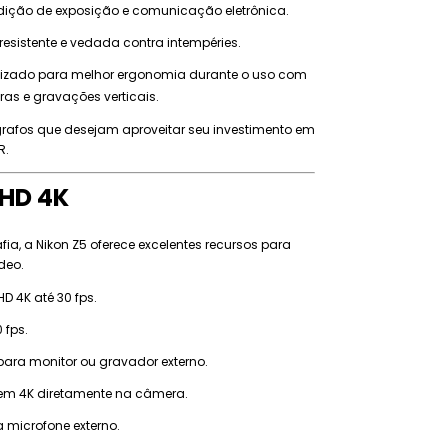
dição de exposição e comunicação eletrônica.
esistente e vedada contra intempéries.
lizado para melhor ergonomia durante o uso com
s e gravações verticais.
grafos que desejam aproveitar seu investimento em
R.
HD 4K
fia, a Nikon Z5 oferece excelentes recursos para
deo.
 4K até 30 fps.
0 fps.
ara monitor ou gravador externo.
em 4K diretamente na câmera.
 microfone externo.