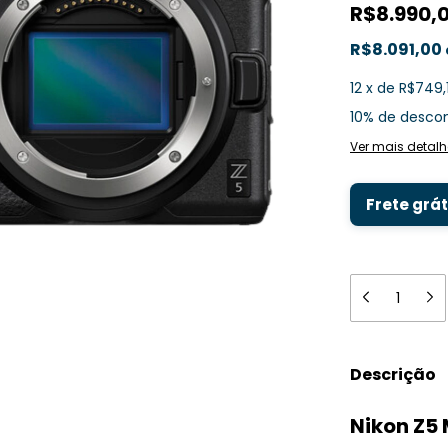
R$8.990,
R$8.091,00
12
x
de
R$749,
10% de desco
Ver mais detalh
Frete grát
Descrição
Nikon Z5 