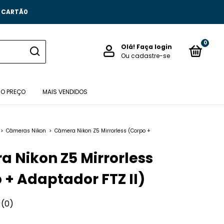
O CARTÃ0
0
Olá!
Faça login
Ou cadastre-se
 O PREÇO
MAIS VENDIDOS
>
Câmeras Nikon
>
Câmera Nikon Z5 Mirrorless (Corpo +
 Nikon Z5 Mirrorless
 + Adaptador FTZ II)
(0)