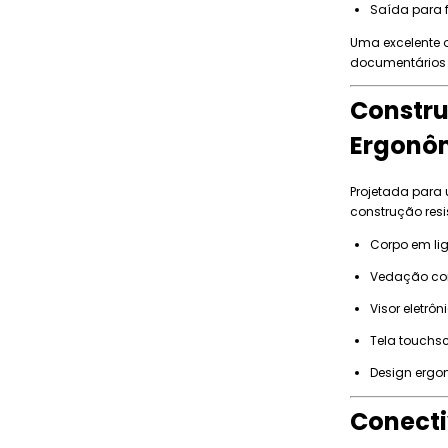
Saída para 
Uma excelente o
documentários 
Constru
Ergonô
Projetada para 
construção resis
Corpo em li
Vedação con
Visor eletrô
Tela touchscr
Design ergo
Conect