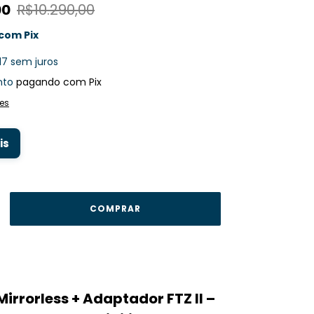
00
R$10.290,00
com
Pix
17
sem juros
nto
pagando com Pix
es
is
Mirrorless + Adaptador FTZ II –