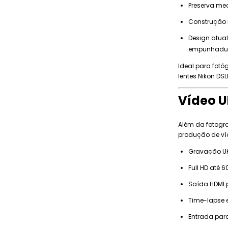
Preserva me
Construção r
Design atua
empunhadura
Ideal para fotó
lentes Nikon DSL
Vídeo U
Além da fotogra
produção de ví
Gravação UHD
Full HD até 6
Saída HDMI p
Time-lapse 
Entrada para