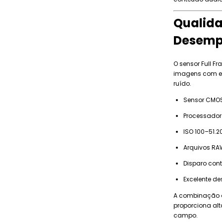
Qualid
Desem
O sensor Full F
imagens com exc
ruído.
Sensor CMOS 
Processador
ISO 100–51.2
Arquivos RAW
Disparo cont
Excelente d
A combinação d
proporciona alt
campo.