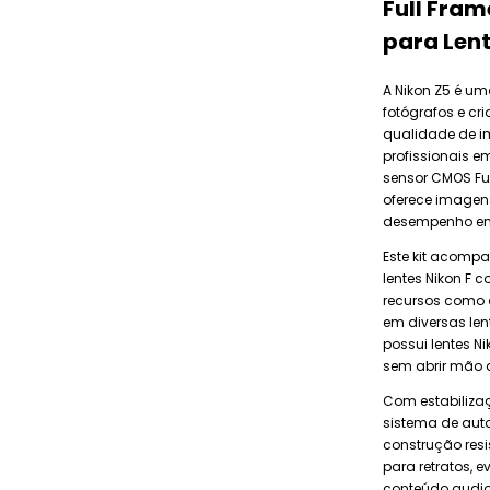
Full Fra
para Lent
A Nikon Z5 é um
fotógrafos e c
qualidade de i
profissionais 
sensor CMOS Ful
oferece imagen
desempenho em 
Este kit acompan
lentes Nikon F 
recursos como 
em diversas len
possui lentes N
sem abrir mão 
Com estabiliza
sistema de auto
construção resi
para retratos, 
conteúdo audio