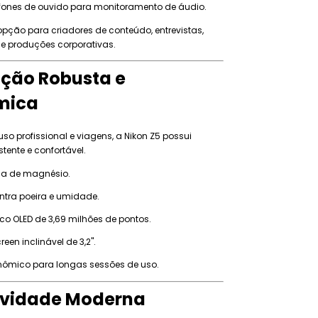
fones de ouvido para monitoramento de áudio.
pção para criadores de conteúdo, entrevistas,
e produções corporativas.
ção Robusta e
mica
uso profissional e viagens, a Nikon Z5 possui
tente e confortável.
ga de magnésio.
tra poeira e umidade.
nico OLED de 3,69 milhões de pontos.
een inclinável de 3,2".
nômico para longas sessões de uso.
ividade Moderna