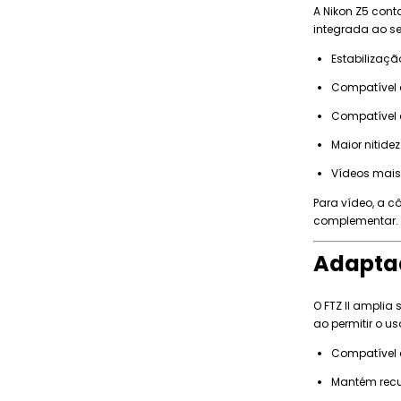
A Nikon Z5 con
integrada ao se
Estabilizaçã
Compatível c
Compatível c
Maior nitidez
Vídeos mais
Para vídeo, a c
complementar.
Adaptad
O FTZ II amplia
ao permitir o us
Compatível c
Mantém recu