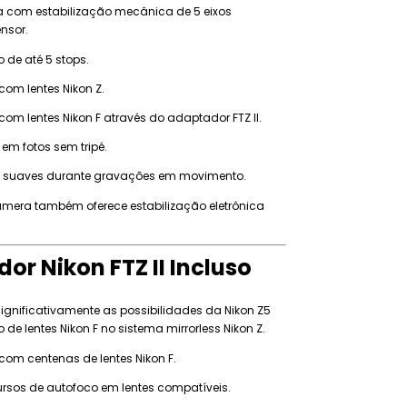
ta com estabilização mecânica de 5 eixos
nsor.
o de até 5 stops.
om lentes Nikon Z.
om lentes Nikon F através do adaptador FTZ II.
 em fotos sem tripé.
 suaves durante gravações em movimento.
âmera também oferece estabilização eletrônica
or Nikon FTZ II Incluso
 significativamente as possibilidades da Nikon Z5
o de lentes Nikon F no sistema mirrorless Nikon Z.
om centenas de lentes Nikon F.
rsos de autofoco em lentes compatíveis.