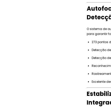
Autofoc
Detecçã
O sistema de au
para garantir fo
273 pontos d
Detecção de
Detecção de 
Reconhecime
Rastreament
Excelente de
Estabil
Integra