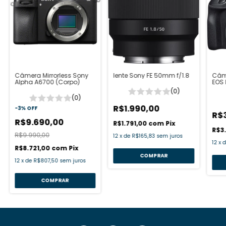
Câmera Mirrorless Sony
lente Sony FE 50mm f/1.8
Câme
Alpha A6700 (Corpo)
EOS 
45
(0)
(0)
R$1.990,00
-
3
%
OFF
R$
R$9.690,00
R$1.791,00
com
Pix
R$3
R$9.990,00
12
x
de
R$165,83
sem juros
12
x
R$8.721,00
com
Pix
12
x
de
R$807,50
sem juros