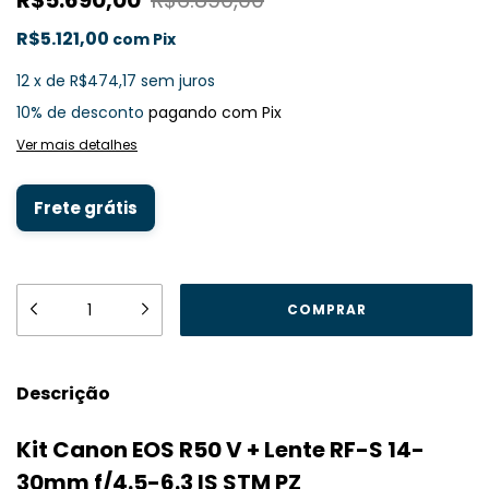
R$5.690,00
R$6.890,00
R$5.121,00
com
Pix
12
x
de
R$474,17
sem juros
10% de desconto
pagando com Pix
Ver mais detalhes
Frete grátis
Descrição
Kit Canon EOS R50 V + Lente RF-S 14-
30mm f/4.5-6.3 IS STM PZ