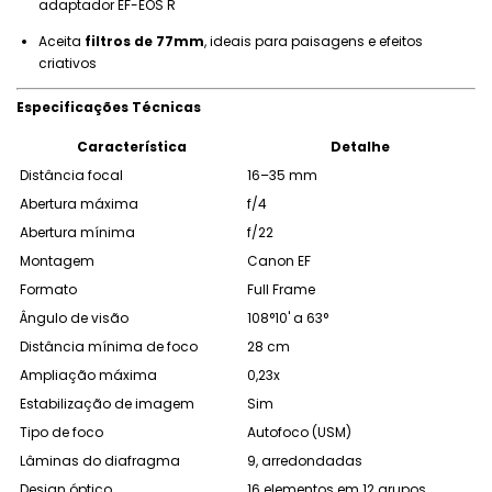
adaptador EF-EOS R
Aceita
filtros de 77mm
, ideais para paisagens e efeitos
criativos
Especificações Técnicas
Característica
Detalhe
Distância focal
16–35 mm
Abertura máxima
f/4
Abertura mínima
f/22
Montagem
Canon EF
Formato
Full Frame
Ângulo de visão
108°10' a 63°
Distância mínima de foco
28 cm
Ampliação máxima
0,23x
Estabilização de imagem
Sim
Tipo de foco
Autofoco (USM)
Lâminas do diafragma
9, arredondadas
Design óptico
16 elementos em 12 grupos