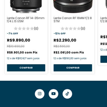
Lente Canon RF 14-35mm
Lente Canon RF 16MM f/2.8
Len
f/4 L IS USM
STM
f/2.8
(0)
(0)
-
7
%
OFF
-
12
%
OFF
R$1
R$9.890,00
R$2.290,00
R$1
R$10.690,00
R$2.590,00
12
x
R$8.901,00
com
Pix
R$2.061,00
com
Pix
12
x
de
R$824,17
sem juros
12
x
de
R$190,83
sem juros