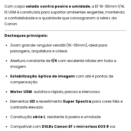
Com corpo
selado contra poeira e umidade
, a EF 16-35mm f/4L
IS USM é construída para suportar ambientes exigentes, mantendo
a confiabilidade e a qualidade que consagraram a série L da
Canon.
Destaques principais:
Zoom grande-angular versátil (16–35mm), ideal para
paisagens, arquitetura e vídeos
Abertura constante de
f/4
com excelente nitidez em toda a
imagem
Estabilização óptica de imagem
com até 4 pontos de
compensação
Motor USM
: autofoco rápido, preciso e silencioso
Elementos
UD
e revestimento
Super Spectra
para cores fiéis e
contraste elevado
Construção
série L
: resistente à poeira e umidade
Compatível com
DSLRs Canon EF
e
mirrorless EOS R
via