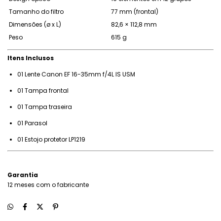
Tamanho do filtro
77 mm (frontal)
Dimensões (ø x L)
82,6 × 112,8 mm
Peso
615 g
Itens Inclusos
01 Lente Canon EF 16-35mm f/4L IS USM
01 Tampa frontal
01 Tampa traseira
01 Parasol
01 Estojo protetor LP1219
Garantia
12 meses com o fabricante