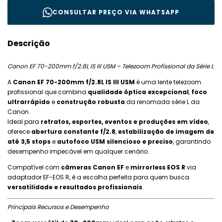
CONSULTAR PREÇO VIA WHATSAPP
Descrição
Canon EF 70-200mm f/2.8L IS III USM – Telezoom Profissional da Série L
A
Canon EF 70-200mm f/2.8L IS III USM
é uma lente telezoom
profissional que combina
qualidade óptica excepcional
,
foco
ultrarrápido
e
construção robusta
da renomada série L da
Canon.
Ideal para
retratos, esportes, eventos e produções em vídeo
,
oferece
abertura constante f/2.8
,
estabilização de imagem de
até 3,5 stops
e
autofoco USM silencioso e preciso
, garantindo
desempenho impecável em qualquer cenário.
Compatível com
câmeras Canon EF
e
mirrorless EOS R
via
adaptador EF-EOS R, é a escolha perfeita para quem busca
versatilidade e resultados profissionais
.
Principais Recursos e Desempenho