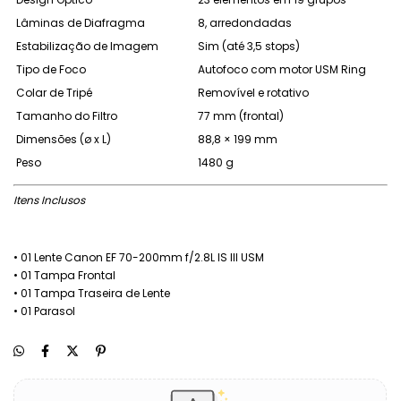
Lâminas de Diafragma
8, arredondadas
Estabilização de Imagem
Sim (até 3,5 stops)
Tipo de Foco
Autofoco com motor USM Ring
Colar de Tripé
Removível e rotativo
Tamanho do Filtro
77 mm (frontal)
Dimensões (ø x L)
88,8 × 199 mm
Peso
1480 g
Itens Inclusos
•⁠ ⁠01 Lente Canon EF 70-200mm f/2.8L IS III USM
•⁠ ⁠01 Tampa Frontal
•⁠ ⁠01 Tampa Traseira de Lente
•⁠ ⁠01 Parasol