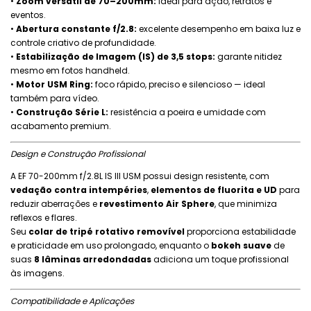
•⁠ ⁠
Zoom versátil de 70–200mm:
ideal para ação, retratos e
eventos.
•⁠ ⁠
Abertura constante f/2.8:
excelente desempenho em baixa luz e
controle criativo de profundidade.
•⁠ ⁠
Estabilização de Imagem (IS) de 3,5 stops:
garante nitidez
mesmo em fotos handheld.
•⁠ ⁠
Motor USM Ring:
foco rápido, preciso e silencioso — ideal
também para vídeo.
•⁠ ⁠
Construção Série L:
resistência a poeira e umidade com
acabamento premium.
Design e Construção Profissional
A EF 70-200mm f/2.8L IS III USM possui design resistente, com
vedação contra intempéries
,
elementos de fluorita e UD
para
reduzir aberrações e
revestimento Air Sphere
, que minimiza
reflexos e flares.
Seu
colar de tripé rotativo removível
proporciona estabilidade
e praticidade em uso prolongado, enquanto o
bokeh suave
de
suas
8 lâminas arredondadas
adiciona um toque profissional
às imagens.
Compatibilidade e Aplicações