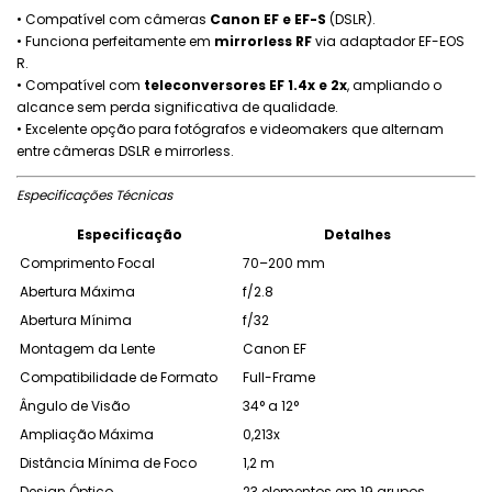
•⁠ ⁠Compatível com câmeras
Canon EF e EF-S
(DSLR).
•⁠ ⁠Funciona perfeitamente em
mirrorless RF
via adaptador EF-EOS
R.
•⁠ ⁠Compatível com
teleconversores EF 1.4x e 2x
, ampliando o
alcance sem perda significativa de qualidade.
•⁠ ⁠Excelente opção para fotógrafos e videomakers que alternam
entre câmeras DSLR e mirrorless.
Especificações Técnicas
Especificação
Detalhes
Comprimento Focal
70–200 mm
Abertura Máxima
f/2.8
Abertura Mínima
f/32
Montagem da Lente
Canon EF
Compatibilidade de Formato
Full-Frame
Ângulo de Visão
34° a 12°
Ampliação Máxima
0,213x
Distância Mínima de Foco
1,2 m
Design Óptico
23 elementos em 19 grupos