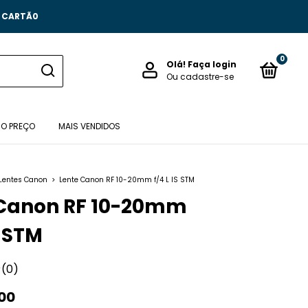
O CARTÃ0
0
Olá!
Faça login
Ou cadastre-se
 O PREÇO
MAIS VENDIDOS
Lentes Canon
>
Lente Canon RF 10-20mm f/4 L IS STM
 Canon RF 10-20mm
S STM
(0)
,00