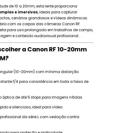
ude de 10 a 20mm, esta lente proporciona
amplas e imersivas
, ideais para capturar
actos, cenários grandiosos e vídeos dinâmicos.
ilíbrio com os corpos das câmeras Canon RF
eita para uso prolongado em trabalhos de campo,
agem e conteúdo audiovisual profissional.
Escolher a Canon RF 10-20mm
TM?
-angular (10–20mm) com mínima distorção
stante f/4 para consistência em toda a faixa de
o óptica de até 5 stops para imagens nítidas
pido e silencioso, ideal para vídeo
profissional da série L com vedação contra
grado para proteção e praticidade