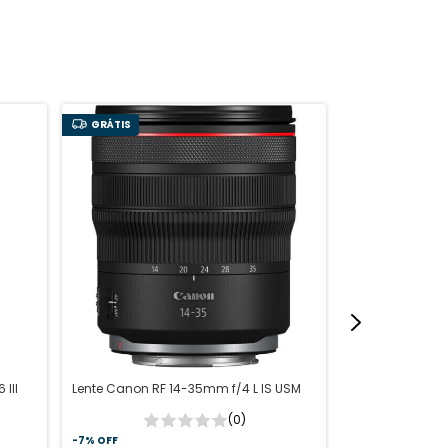
GRÁTIS
GRÁTIS
III
Lente Canon RF 14-35mm f/4 L IS USM
Lente Canon RF
STM
(0)
-
7
%
OFF