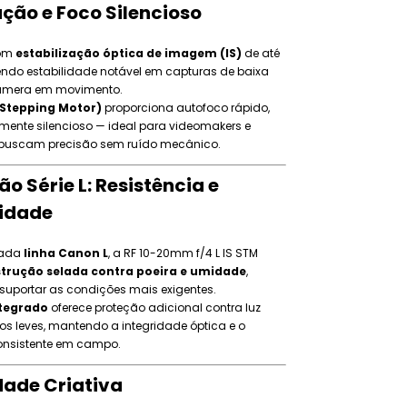
ação e Foco Silencioso
com
estabilização óptica de imagem (IS)
de até
cendo estabilidade notável em capturas de baixa
câmera em movimento.
Stepping Motor)
proporciona autofoco rápido,
mente silencioso — ideal para videomakers e
 buscam precisão sem ruído mecânico.
o Série L: Resistência e
lidade
mada
linha Canon L
, a RF 10-20mm f/4 L IS STM
trução selada contra poeira e umidade
,
suportar as condições mais exigentes.
ntegrado
oferece proteção adicional contra luz
tos leves, mantendo a integridade óptica e o
nsistente em campo.
dade Criativa