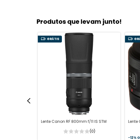
Produtos que levam junto!
GRÁTIS
GR
1.2 L USM
Lente Canon RF 800mm f/11 IS STM
Lente
(0)
(0)
-
12
%
O