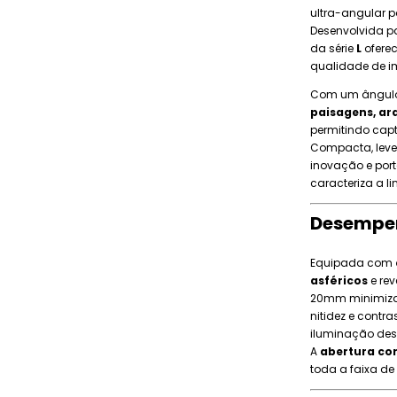
ultra-angular p
Desenvolvida par
da série
L
oferec
qualidade de i
Com um ângulo 
paisagens, arq
permitindo cap
Compacta, leve 
inovação e por
caracteriza a li
Desempe
Equipada com
asféricos
e re
20mm minimiza 
nitidez e cont
iluminação des
A
abertura con
toda a faixa de