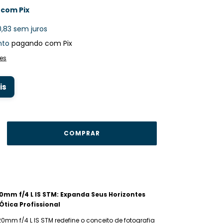
0
com
Pix
0,83
sem juros
nto
pagando com Pix
es
is
0mm f/4 L IS STM: Expanda Seus Horizontes
Ótica Profissional
0mm f/4 L IS STM redefine o conceito de fotografia