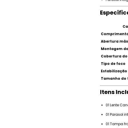
Especifi
Ca
Comprimento
Abertura má
Montagem da
Cobertura do
Tipo de foco
Estabilizaçã
Tamanho do f
Itens Inc
01 Lente Can
01 Parasol i
01 Tampa fro