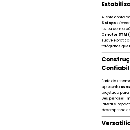
Estabiliz
A lente conta 
5 stops
, ofere
luz ou com a 
O
motor STM (
suave e pratica
fotógrafos que
Construçã
Confiabi
Parte da reno
apresenta
cons
projetada para 
Seu
parasol i
lateral e impac
desempenho co
Versatili