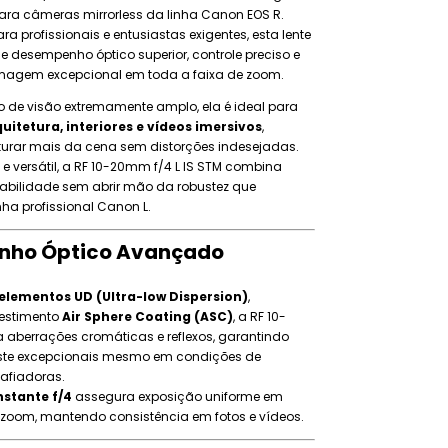
ara câmeras mirrorless da linha Canon EOS R.
a profissionais e entusiastas exigentes, esta lente
e desempenho óptico superior, controle preciso e
magem excepcional em toda a faixa de zoom.
de visão extremamente amplo, ela é ideal para
uitetura, interiores e vídeos imersivos
,
turar mais da cena sem distorções indesejadas.
e versátil, a RF 10-20mm f/4 L IS STM combina
tabilidade sem abrir mão da robustez que
nha profissional Canon L.
nho Óptico Avançado
elementos UD (Ultra-low Dispersion)
,
vestimento
Air Sphere Coating (ASC)
, a RF 10-
aberrações cromáticas e reflexos, garantindo
raste excepcionais mesmo em condições de
afiadoras.
stante f/4
assegura exposição uniforme em
 zoom, mantendo consistência em fotos e vídeos.