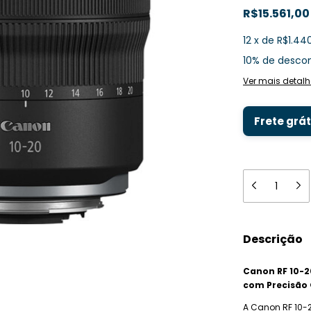
R$15.561,0
12
x
de
R$1.44
10% de desco
Ver mais detalh
Frete grát
Descrição
Canon RF 10-2
com Precisão 
A Canon RF 10-2