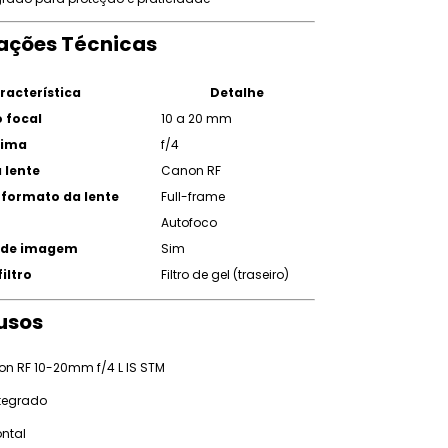
cações Técnicas
racterística
Detalhe
 focal
10 a 20 mm
xima
f/4
 lente
Canon RF
 formato da lente
Full-frame
Autofoco
o de imagem
Sim
iltro
Filtro de gel (traseiro)
lusos
on RF 10-20mm f/4 L IS STM
ntegrado
ntal