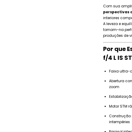
Com sua amplit
perspectivas 
interiores comp
A leveza e equ
tornam-na perf
produções de vi
Por que 
f/4 L IS S
Faixa ultra
Abertura con
zoom
Estabilizaçã
Motor STM rá
Construção 
intempéries
Parasol inte