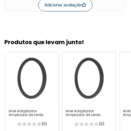
Adicionar avaliação
Produtos que levam junto!
Anel Adaptador
Anel Adaptador
Anel
Ampliador de Lente
Ampliador de Lente
Ampl
72mm - 74mm
62mm - 67mm
58m
(0)
(0)