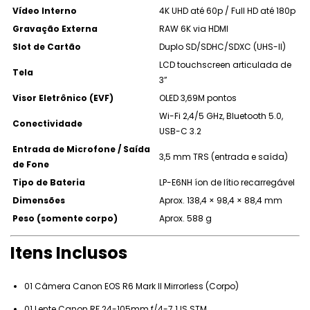
Vídeo Interno
4K UHD até 60p / Full HD até 180p
Gravação Externa
RAW 6K via HDMI
Slot de Cartão
Duplo SD/SDHC/SDXC (UHS-II)
LCD touchscreen articulada de
Tela
3”
Visor Eletrônico (EVF)
OLED 3,69M pontos
Wi-Fi 2,4/5 GHz, Bluetooth 5.0,
Conectividade
USB-C 3.2
Entrada de Microfone / Saída
3,5 mm TRS (entrada e saída)
de Fone
Tipo de Bateria
LP-E6NH íon de lítio recarregável
Dimensões
Aprox. 138,4 × 98,4 × 88,4 mm
Peso (somente corpo)
Aprox. 588 g
Itens Inclusos
01 Câmera Canon EOS R6 Mark II Mirrorless (Corpo)
01 Lente Canon RF 24-105mm f/4-7.1 IS STM