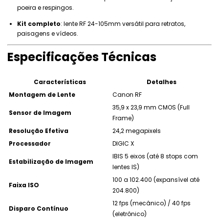
poeira e respingos.
Kit completo
: lente RF 24-105mm versátil para retratos,
paisagens e vídeos.
Especificações Técnicas
Características
Detalhes
Montagem de Lente
Canon RF
35,9 x 23,9 mm CMOS (Full
Sensor de Imagem
Frame)
Resolução Efetiva
24,2 megapixels
Processador
DIGIC X
IBIS 5 eixos (até 8 stops com
Estabilização de Imagem
lentes IS)
100 a 102.400 (expansível até
Faixa ISO
204.800)
12 fps (mecânico) / 40 fps
Disparo Contínuo
(eletrônico)