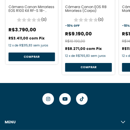
Câmera Canon Mirrorless
Câmera Canon EOS R8
Câm
EOS R100 Kit RF-S 18-
Mirrorless (Corpo)
Mark
45mm
(0)
(0)
-
10
%
OFF
-
10
R$3.790,00
R$9.190,00
R$1
R$3.411,00
com
Pix
R$10.190,00
R$14
12
x
de
R$315,83
sem juros
R$8.271,00
com
Pix
R$11
12
x
de
R$765,83
sem juros
12
x
MENU