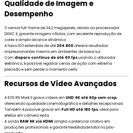
Qualidade de Imagem e
Desempenho
O sensor full-frame de 24,2 megapixels, aliado ao processador
DIGIC X, garante imagens nítidas, com excelente reprodução de
cores e amplo alcance dinâmico.
A faixa ISO estendida de até
204.800
oferece resultados
impressionantes mesmo em ambientes de baixa luz.
Com
disparo contínuo de até 40 fps
usando o obturador
eletrônico, é possível registrar cenas de ação com extrema
precisão e sem perder o momento certo.
Recursos de Vídeo Avançados
A EOS R6 Mark II grava vídeos em
UHD 4K até 60p sem crop
,
oferecendo qualidade cinematográfica e detalhes excepcionais.
Também é possível gravar em
Full HD até 180 fps
, ideal para
efeitos em câmera lenta.
A saída
RAW 6K via HDMI
amplia o potencial criativo em
produções profissionais e garante flexibilidade total na pós-