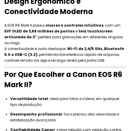
Design Ergonômico e
Conectividade Moderna
A EOS R6 Mark II possui
visores e controles intuitivos
, com um
EVF OLED de 3,69 milhões de pontos
e
tela touchscreen
articulada de 3”
, perfeita para gravações em diferentes ângulos
ou vlogs.
A conectividade é outro destaque:
Wi-Fi de 2,4/5 GHz, Bluetooth
5.0 e USB-C (3.2)
, permitindo transferência rápida de arquivos,
controle remoto via app e recarga direta pela porta USB.
Por Que Escolher a Canon EOS R6
Mark II?
Versatilidade total
: ideal para fotos e vídeos, em qualquer
tipo de produção.
Desempenho profissional
: foco preciso, alta velocidade e
estabilização avançada.
Confiabilidade Canon
: corpo robusto com vedação contra