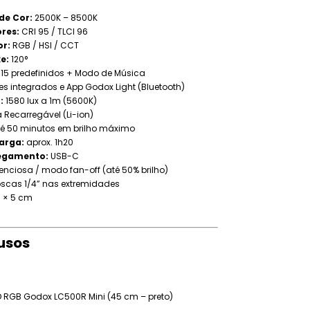
de Cor:
2500K – 8500K
res:
CRI 95 / TLCI 96
or:
RGB / HSI / CCT
e:
120°
15 predefinidos + Modo de Música
s integrados e App Godox Light (Bluetooth)
:
1580 lux a 1m (5600K)
 Recarregável (Li-ion)
é 50 minutos em brilho máximo
arga:
aprox. 1h20
regamento:
USB-C
enciosa / modo fan-off (até 50% brilho)
scas 1/4” nas extremidades
 × 5 cm
lusos
D RGB Godox LC500R Mini (45 cm – preto)