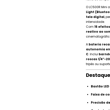
O LC500R Mini o
Light (Bluetoo
tela digital
, p
intensidade.
Com
15 efeito
reativo ao s
cinematográfic
A
bateria rec
autonomia em
C
. Inclui
barndo
roscas 1/4”-20
tripés ou suport
Destaque
Bastão LED
Faixa de co
Precisão de