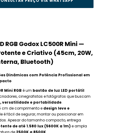
ONSULTAR PREÇO VIA WHATSAPP
ED RGB Godox LC500R Mini —
 Potente e Criativo (45cm, 20W,
nterna, Bluetooth)
ões Dinâmicas com Potência Profissional em
pacto
R Mini RGB
é um
bastão de luz LED portátil
criadores, cinegrafistas e fotógrafos que buscam
, versatilidade e portabilidade
.
 cm de comprimento e
design leve e
ele é fácil de segurar, montar ou posicionar em
dos. Apesar do tamanho compacto, entrega
ente de até 1.580 lux (5600K a 1m)
e ampla
ratura de
2500K a 8500K
.