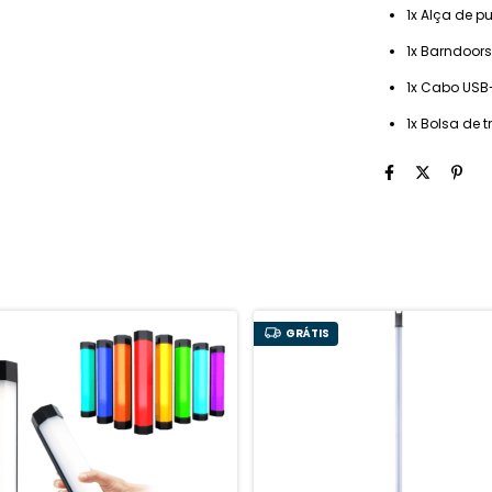
1x Alça de p
1x Barndoors
1x Cabo USB
1x Bolsa de 
GRÁTIS