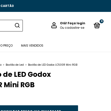
O CARTÃ0
0
Olá!
Faça login
Ou cadastre-se
 O PREÇO
MAIS VENDIDOS
ão
>
Bastão de Led
>
Bastão de LED Godox LC500R Mini RGB
 de LED Godox
 Mini RGB