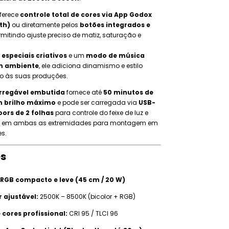
ferece
controle total de cores via App Godox
th)
ou diretamente pelos
botões integrados e
ermitindo ajuste preciso de matiz, saturação e
s especiais criativos
e um
modo de música
om ambiente
, ele adiciona dinamismo e estilo
o às suas produções.
arregável embutida
fornece até
50 minutos de
 brilho máximo
e pode ser carregada via
USB-
ors de 2 folhas
para controle do feixe de luz e
em ambas as extremidades para montagem em
es.
s
 RGB compacto e leve (45 cm / 20 W)
r ajustável:
2500K – 8500K (bicolor + RGB)
 cores profissional:
CRI 95 / TLCI 96