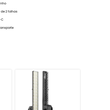
unho
 de 2 folhas
-C
transporte