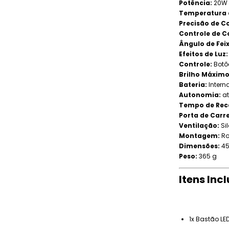
Potência:
20W
Temperatura 
Precisão de Co
Controle de C
Ângulo de Feix
Efeitos de Luz:
Controle:
Botõe
Brilho Máximo
Bateria:
Interna
Autonomia:
at
Tempo de Rec
Porta de Car
Ventilação:
Sil
Montagem:
Ro
Dimensões:
45
Peso:
365 g
Itens Inc
1x Bastão LE