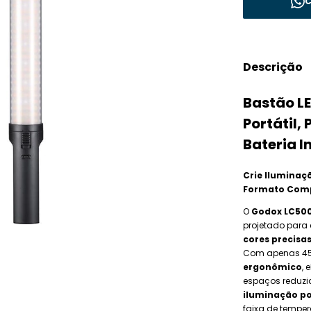
C
Descrição
Bastão L
Portátil,
Bateria I
Crie Iluminaç
Formato Com
O
Godox LC500
projetado para 
cores precisas
Com apenas 45
ergonômico
, 
espaços reduzi
iluminação pot
faixa de tempe