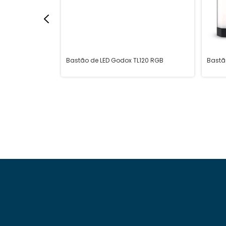
 Q508A
Bastão de LED Godox TL120 RGB
Bastã