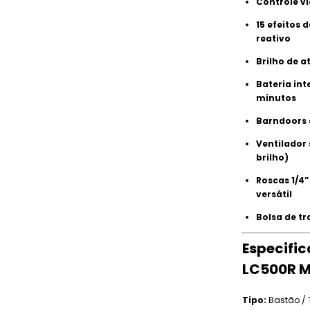
Controle v
15 efeitos
reativo
Brilho de a
Bateria in
minutos
Barndoors 
Ventilador
brilho)
Roscas 1/4
versátil
Bolsa de t
Especifi
LC500R M
Tipo:
Bastão / 