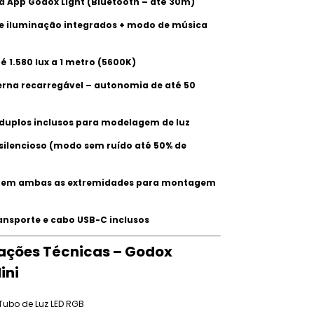
ia App Godox Light (Bluetooth – até 30m)
 de iluminação integrados + modo de música
té 1.580 lux a 1 metro (5600K)
terna recarregável – autonomia de até 50
duplos inclusos para modelagem de luz
 silencioso (modo sem ruído até 50% de
” em ambas as extremidades para montagem
ransporte e cabo USB-C inclusos
cações Técnicas – Godox
ini
Tubo de Luz LED RGB