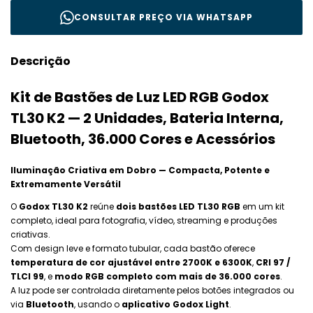
CONSULTAR PREÇO VIA WHATSAPP
Descrição
Kit de Bastões de Luz LED RGB Godox
TL30 K2 — 2 Unidades, Bateria Interna,
Bluetooth, 36.000 Cores e Acessórios
Iluminação Criativa em Dobro — Compacta, Potente e
Extremamente Versátil
O
Godox TL30 K2
reúne
dois bastões LED TL30 RGB
em um kit
completo, ideal para fotografia, vídeo, streaming e produções
criativas.
Com design leve e formato tubular, cada bastão oferece
temperatura de cor ajustável entre 2700K e 6300K
,
CRI 97 /
TLCI 99
, e
modo RGB completo com mais de 36.000 cores
.
A luz pode ser controlada diretamente pelos botões integrados ou
via
Bluetooth
, usando o
aplicativo Godox Light
.