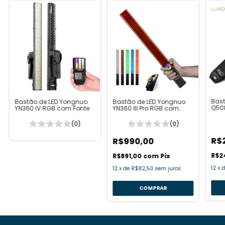
Bast
Bastão de LED Yongnuo
Bastão de LED Yongnuo
Q50
YN360 IV RGB com Fonte
YN360 III Pro RGB com
Fonte
(0)
(0)
R$
R$990,00
R$2
R$891,00
com
Pix
12
x
12
x
de
R$82,50
sem juros