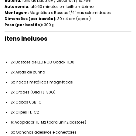
Bateria:
Íons de Lítio 3.6V / 2900mAh / 10.7Wh
Autonomia:
até 60 minutos em brilho máximo
Montagem:
Magnética e Roscas 1/4" nas extremidades
Dimensões (por bastão):
30 x 4 cm (aprox.)
Peso (por bastão):
300 g
Itens Inclusos
2x Bastões de LED RGB Godox TL30
2x Alças de punho
6x Placas metálicas magnéticas
2x Grades (Grid TL-30G)
2x Cabos USB-C
2x Clipes TL-C2
1x Acoplador TL-M2 (para unir 2 bastões)
6x Ganchos adesivos e conectores