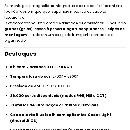
As montagens magnéticas integradas e as roscas 1/4" permitem
fixação fácil em qualquer superfície metálica ou suporte
fotográfico.
O kit acompanha uma ampla variedade de acessórios — incluindo
grades (grids)
,
cases à prova d’água
,
acopladores
e
clipes de
montagem
— tudo em um estojo de transporte compacto e
organizado.
Destaques
Kit com 2 bastões LED TL30 RGB
Temperatura de cor:
2700K – 6300K
Precisão de cor:
CRI 97 / TLCI 99
36.000 cores disponíveis (modos RGB, HSI e CCT)
13 efeitos de iluminação criativos ajustáveis
Controle via Bluetooth com aplicativo Godox Light
(Android/iOS)