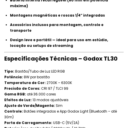
Bateria interna recarregável (60 min em potência
máxima)
Montagens magnéticas e roscas 1/4” integradas
Acessórios inclusos para montagem, controle e
transporte
Design leve e portátil — ideal para uso em estúdio,
locação ou setups de streaming
Especificações Técnicas – Godox TL30
Tipo:
Bastão/Tubo de Luz LED RGB
Potência:
8W por bastão
Temperatura de Cor:
2700K – 6300K
Precisão de Cores:
CRI 97 / TLCI 99
Gama RGB:
até 36.000 cores
Efeitos de Luz:
13 modos ajustáveis
Ajuste de Verde/Magenta:
Sim
Controle:
Botões integrados e App Godox Light (Bluetooth – até
30m)
Porta de Carregamento:
USB-C (5V/2A)