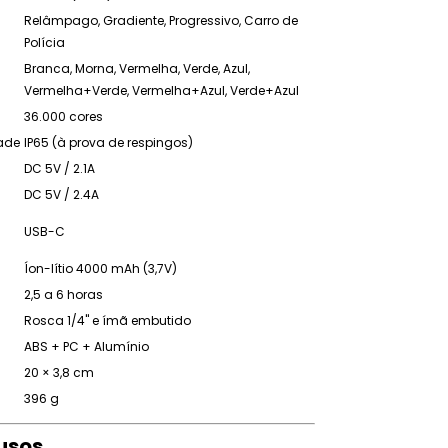
Relâmpago, Gradiente, Progressivo, Carro de
Polícia
Branca, Morna, Vermelha, Verde, Azul,
Vermelha+Verde, Vermelha+Azul, Verde+Azul
36.000 cores
ade
IP65 (à prova de respingos)
DC 5V / 2.1A
DC 5V / 2.4A
USB-C
Íon-lítio 4000 mAh (3,7V)
2,5 a 6 horas
Rosca 1/4" e ímã embutido
ABS + PC + Alumínio
20 × 3,8 cm
396 g
lusos