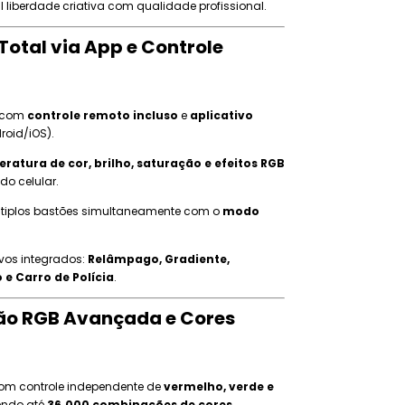
l liberdade criativa com qualidade profissional.
Total via App e Controle
 com
controle remoto incluso
e
aplicativo
roid/iOS).
ratura de cor, brilho, saturação e efeitos RGB
do celular.
ltiplos bastões simultaneamente com o
modo
.
vos integrados:
Relâmpago, Gradiente,
 e Carro de Polícia
.
ão RGB Avançada e Cores
m controle independente de
vermelho, verde e
cendo até
36.000 combinações de cores
.