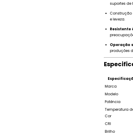
suportes de l
Construção
e leveza.
Resistente 
preocupaçõ
Operação s
produções d
Especifi
Especificaç
Marca
Modelo
Potência
Temperatura d
Cor
CRI
Brilho