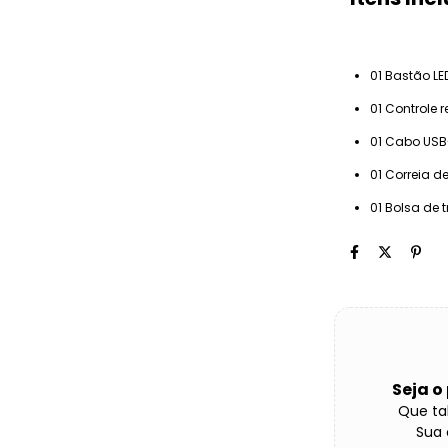
01 Bastão L
01 Controle 
01 Cabo US
01 Correia 
01 Bolsa de 
Seja o
Que tal
Sua 