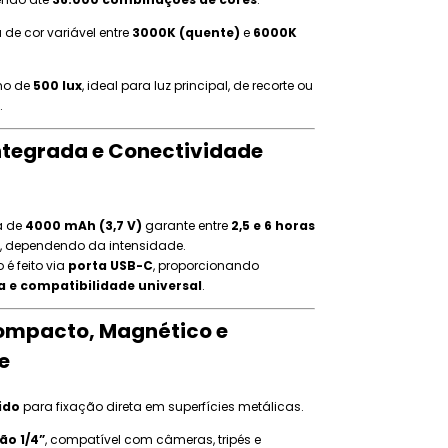
de cor variável entre
3000K (quente)
e
6000K
mo de
500 lux
, ideal para luz principal, de recorte ou
.
Integrada e Conectividade
na de
4000 mAh (3,7 V)
garante entre
2,5 e 6 horas
, dependendo da intensidade.
é feito via
porta USB-C
, proporcionando
a e compatibilidade universal
.
ompacto, Magnético e
e
ido
para fixação direta em superfícies metálicas.
ão 1/4”
, compatível com câmeras, tripés e