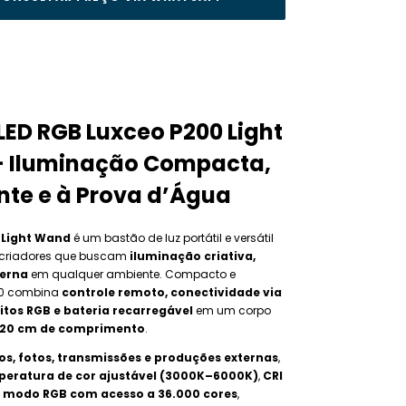
LED RGB Luxceo P200 Light
 Iluminação Compacta,
ente e à Prova d’Água
 Light Wand
é um bastão de luz portátil e versátil
 criadores que buscam
iluminação criativa,
derna
em qualquer ambiente. Compacto e
200 combina
controle remoto, conectividade via
eitos RGB e bateria recarregável
em um corpo
20 cm de comprimento
.
os, fotos, transmissões e produções externas
,
eratura de cor ajustável (3000K–6000K)
,
CRI
e
modo RGB com acesso a 36.000 cores
,