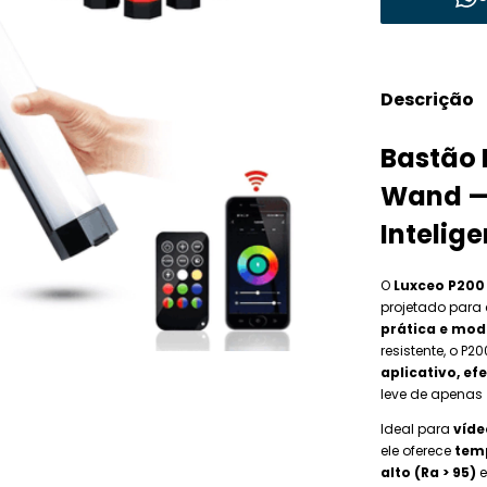
Descrição
Bastão 
Wand —
Intelig
O
Luxceo P200
projetado para
prática e mo
resistente, o P
aplicativo, ef
leve de apenas
Ideal para
víde
ele oferece
temp
alto (Ra > 95)