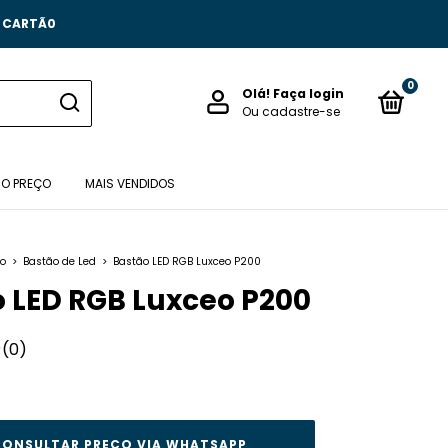
O CARTÃ0
0
Olá!
Faça login
Ou cadastre-se
 O PREÇO
MAIS VENDIDOS
ão
>
Bastão de Led
>
Bastão LED RGB Luxceo P200
 LED RGB Luxceo P200
(0)
ONSULTAR PREÇO VIA WHATSAPP