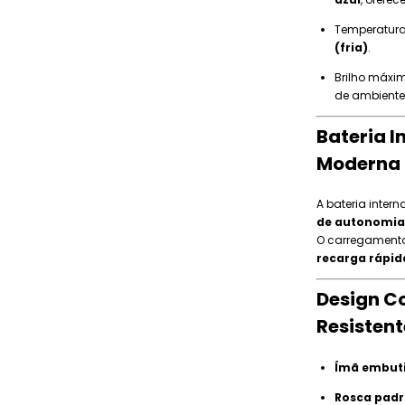
Temperatura 
(fria)
.
Brilho máxi
de ambiente
Bateria 
Moderna
A bateria inter
de autonomia
O carregamento 
recarga rápid
Design C
Resistent
Ímã embut
Rosca padr