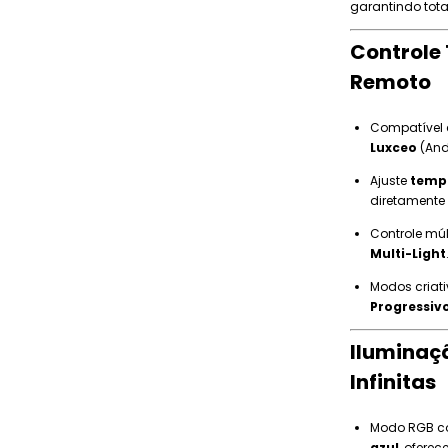
garantindo tota
Controle 
Remoto
Compatível
Luxceo
(And
Ajuste
tempe
diretamente 
Controle mú
Multi-Light
Modos criati
Progressivo
Iluminaç
Infinitas
Modo RGB co
azul
, ofere