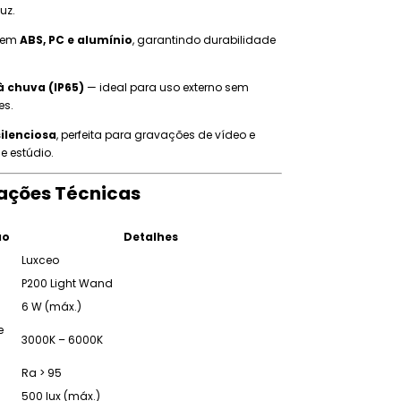
uz.
 em
ABS, PC e alumínio
, garantindo durabilidade
à chuva (IP65)
— ideal para uso externo sem
es.
ilenciosa
, perfeita para gravações de vídeo e
e estúdio.
cações Técnicas
ão
Detalhes
Luxceo
P200 Light Wand
6 W (máx.)
e
3000K – 6000K
Ra > 95
500 lux (máx.)