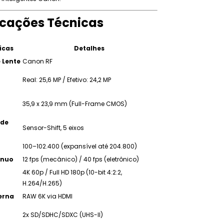
icações Técnicas
icas
Detalhes
 Lente
Canon RF
Real: 25,6 MP / Efetivo: 24,2 MP
35,9 x 23,9 mm (Full-Frame CMOS)
 de
Sensor-Shift, 5 eixos
100–102.400 (expansível até 204.800)
ínuo
12 fps (mecânico) / 40 fps (eletrônico)
4K 60p / Full HD 180p (10-bit 4:2:2,
H.264/H.265)
erna
RAW 6K via HDMI
2x SD/SDHC/SDXC (UHS-II)