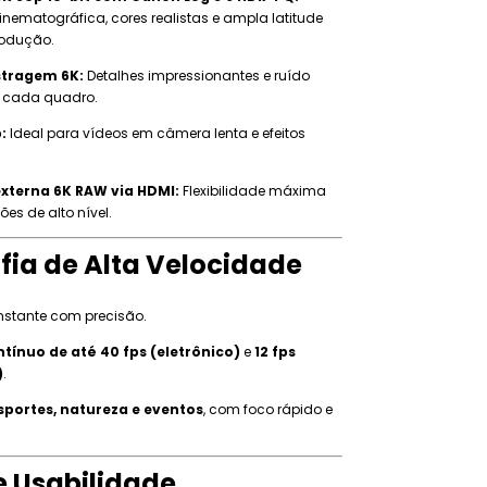
nematográfica, cores realistas e ampla latitude
rodução.
tragem 6K:
Detalhes impressionantes e ruído
 cada quadro.
:
Ideal para vídeos em câmera lenta e efeitos
xterna 6K RAW via HDMI:
Flexibilidade máxima
es de alto nível.
fia de Alta Velocidade
nstante com precisão.
tínuo de até 40 fps (eletrônico)
e
12 fps
)
.
sportes, natureza e eventos
, com foco rápido e
e Usabilidade