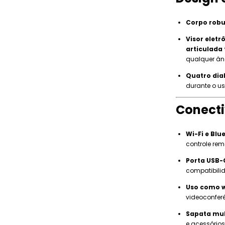
Corpo robu
Visor eletr
articulada
qualquer ân
Quatro dial
durante o us
Conecti
Wi-Fi e Blu
controle rem
Porta USB-C
compatibili
Uso como w
videoconfer
Sapata mul
e acessórios