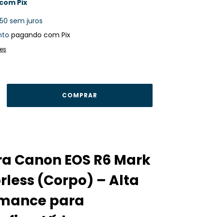
com
Pix
,50
sem juros
nto
pagando com Pix
es
a Canon EOS R6 Mark
orless (Corpo) – Alta
rmance para