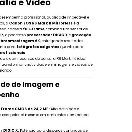
afia e Vídeo
desempenho profissional, qualidade impecável e
tal, a
Canon EOS R6 Mark II Mirrorless
é a
 Essa câmera
full-frame
combina um sensor de
ls
, o poderoso
processador DIGIC X
e
gravação
obreamostragem 6K
, entregando resultados
anto para
fotógrafos exigentes
quanto para
rofissionais
.
a e com recursos de ponta, a R6 Mark II é ideal
 transformar criatividade em imagens e vídeos de
ráfico.
ade de Imagem e
penho
l-Frame CMOS de 24,2 MP:
Alta definição e
 excepcional mesmo em ambientes com pouca
r DIGIC X:
Potência para disparos contínuos de