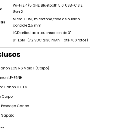
Wi-Fi 2.4/5 GHz, Bluetooth 5.0, USB-C 3.2
e
Gen 2
Micro-HDMI, microfone, fone de ouvido,
das
controle 2.5 mm
LCD articulado touchscreen de 3"
LP-E6NH (7,2 VDC, 2130 mAh – até 760 fotos)
clusos
anon EOS R6 Mark II (Corpo)
anon LP-E6NH
or Canon LC-E6
o Corpo
de Pescoço Canon
de Sapata