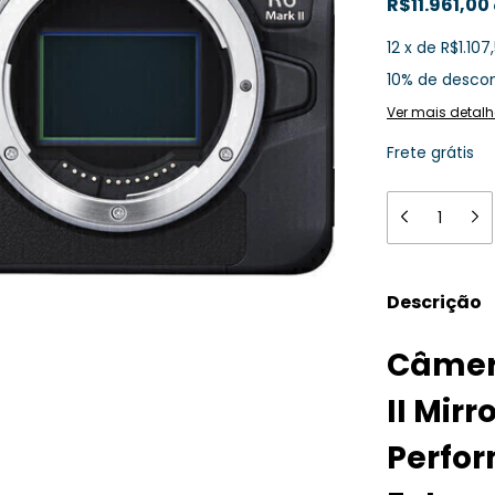
R$11.961,00
12
x
de
R$1.107
10% de desco
Ver mais detalh
Frete grátis
Descrição
Câmer
II Mirr
Perfo