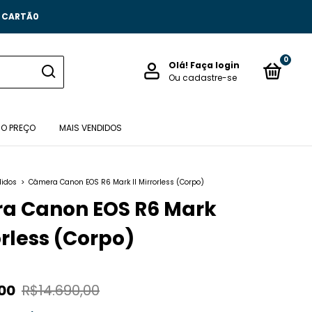
O CARTÃ0
0
Olá!
Faça login
Ou cadastre-se
 O PREÇO
MAIS VENDIDOS
didos
>
Câmera Canon EOS R6 Mark II Mirrorless (Corpo)
a Canon EOS R6 Mark
orless (Corpo)
,00
R$14.690,00