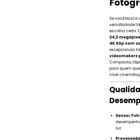
Fotogr
Se você busca 
versatilidade to
escolha certa.
24,2 megapixe
4K 60p com s
excepcionais t
videomakers p
Compacta, rápid
para quem quer
nível cinematog
Qualid
Desem
Sensor Ful
desempenho
luz.
Processado