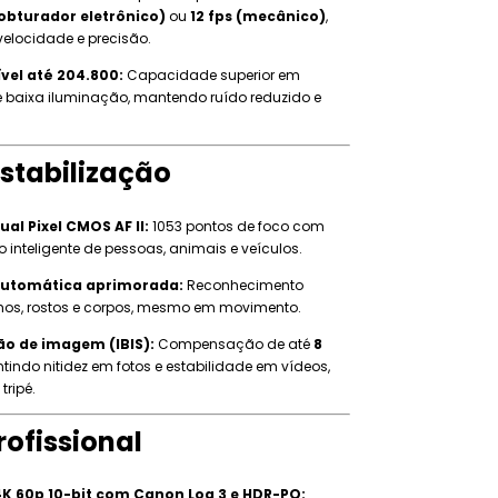
(obturador eletrônico)
ou
12 fps (mecânico)
,
elocidade e precisão.
vel até 204.800:
Capacidade superior em
e baixa iluminação, mantendo ruído reduzido e
Estabilização
al Pixel CMOS AF II:
1053 pontos de foco com
 inteligente de pessoas, animais e veículos.
automática aprimorada:
Reconhecimento
lhos, rostos e corpos, mesmo em movimento.
ão de imagem (IBIS):
Compensação de até
8
ntindo nitidez em fotos e estabilidade em vídeos,
ripé.
rofissional
K 60p 10-bit com Canon Log 3 e HDR-PQ: