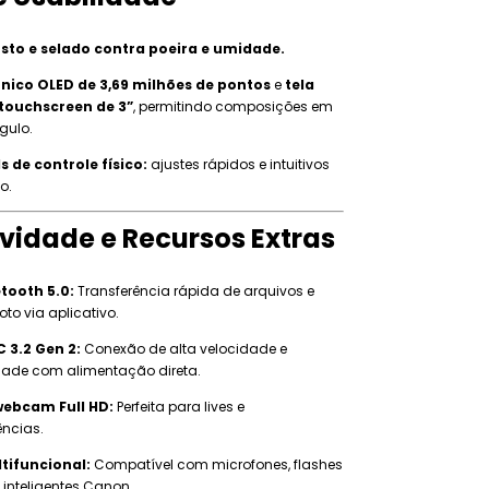
sto e selado contra poeira e umidade.
ônico OLED de 3,69 milhões de pontos
e
tela
 touchscreen de 3”
, permitindo composições em
gulo.
s de controle físico:
ajustes rápidos e intuitivos
o.
vidade e Recursos Extras
etooth 5.0:
Transferência rápida de arquivos e
oto via aplicativo.
 3.2 Gen 2:
Conexão de alta velocidade e
dade com alimentação direta.
ebcam Full HD:
Perfeita para lives e
ências.
tifuncional:
Compatível com microfones, flashes
 inteligentes Canon.