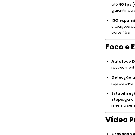
até
40 fps 
garantindo v
ISO expansí
situações d
cores fiéis.
Foco e 
Autofoco Du
rastreamento
Detecção 
rápido de o
Estabilizaç
stops
, gara
mesmo sem t
Vídeo P
Gravação 4