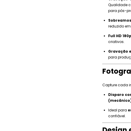
Qualidade ci
para pós-p
Sobreamos
reduzido em
Full HD 180p
criativos.
Gravação e
para produçõ
Fotogra
Capture cada i
Disparo con
(mecânico
Ideal para
e
confiável.
Design 