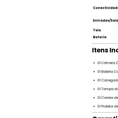
Conectividad
Entradas/Saí
Tela
Bateria
Itens In
01 Câmera C
01 Bateria C
01 Carregad
01 Tampa d
01 Correia 
01 Protetor 