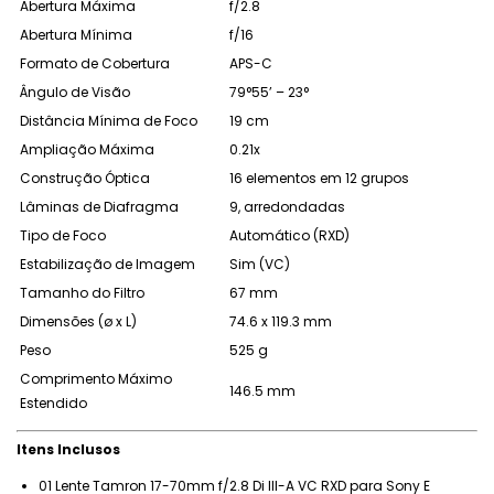
Abertura Máxima
f/2.8
Abertura Mínima
f/16
Formato de Cobertura
APS-C
Ângulo de Visão
79°55’ – 23°
Distância Mínima de Foco
19 cm
Ampliação Máxima
0.21x
Construção Óptica
16 elementos em 12 grupos
Lâminas de Diafragma
9, arredondadas
Tipo de Foco
Automático (RXD)
Estabilização de Imagem
Sim (VC)
Tamanho do Filtro
67 mm
Dimensões (ø x L)
74.6 x 119.3 mm
Peso
525 g
Comprimento Máximo
146.5 mm
Estendido
Itens Inclusos
01 Lente Tamron 17-70mm f/2.8 Di III-A VC RXD para Sony E