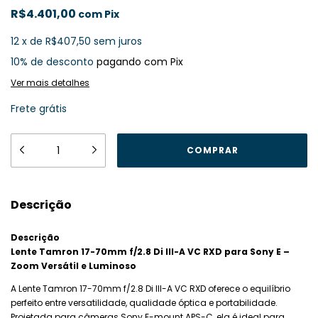
R$4.401,00
com
Pix
12
x
de
R$407,50
sem juros
10% de desconto
pagando com Pix
Ver mais detalhes
Frete grátis
Descrição
Descrição
Lente Tamron 17-70mm f/2.8 Di III-A VC RXD para Sony E –
Zoom Versátil e Luminoso
A Lente Tamron 17-70mm f/2.8 Di III-A VC RXD oferece o equilíbrio
perfeito entre versatilidade, qualidade óptica e portabilidade.
Projetada para câmeras Sony E-mount APS-C, ela é ideal para