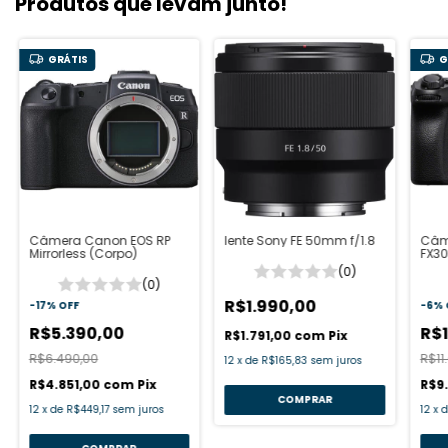
Produtos que levam junto!
GRÁTIS
G
Câmera Canon EOS RP
lente Sony FE 50mm f/1.8
Câm
Mirrorless (Corpo)
FX30
(0)
(0)
R$1.990,00
-
17
%
OFF
-
6
%
R$5.390,00
R$
R$1.791,00
com
Pix
R$6.490,00
R$11
12
x
de
R$165,83
sem juros
R$4.851,00
com
Pix
R$9
12
x
de
R$449,17
sem juros
12
x