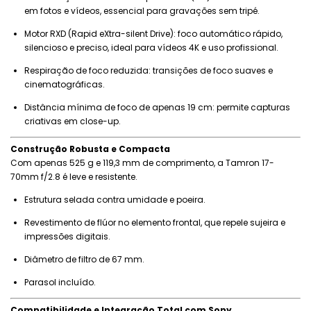
em fotos e vídeos, essencial para gravações sem tripé.
Motor RXD (Rapid eXtra-silent Drive): foco automático rápido,
silencioso e preciso, ideal para vídeos 4K e uso profissional.
Respiração de foco reduzida: transições de foco suaves e
cinematográficas.
Distância mínima de foco de apenas 19 cm: permite capturas
criativas em close-up.
Construção Robusta e Compacta
Com apenas 525 g e 119,3 mm de comprimento, a Tamron 17-
70mm f/2.8 é leve e resistente.
Estrutura selada contra umidade e poeira.
Revestimento de flúor no elemento frontal, que repele sujeira e
impressões digitais.
Diâmetro de filtro de 67 mm.
Parasol incluído.
Compatibilidade e Integração Total com Sony