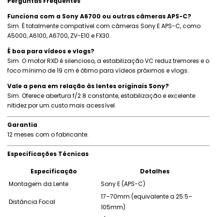
Perguntas Frequentes
Funciona com a Sony A6700 ou outras câmeras APS-C?
Sim. É totalmente compatível com câmeras Sony E APS-C, como
A5000, A6100, A6700, ZV-E10 e FX30.
É boa para vídeos e vlogs?
Sim. O motor RXD é silencioso, a estabilização VC reduz tremores e o
foco mínimo de 19 cm é ótimo para vídeos próximos e vlogs.
Vale a pena em relação às lentes originais Sony?
Sim. Oferece abertura f/2.8 constante, estabilização e excelente
nitidez por um custo mais acessível.
Garantia
12 meses com o fabricante.
Especificações Técnicas
Especificação
Detalhes
Montagem da Lente
Sony E (APS-C)
17–70mm (equivalente a 25.5–
Distância Focal
105mm)